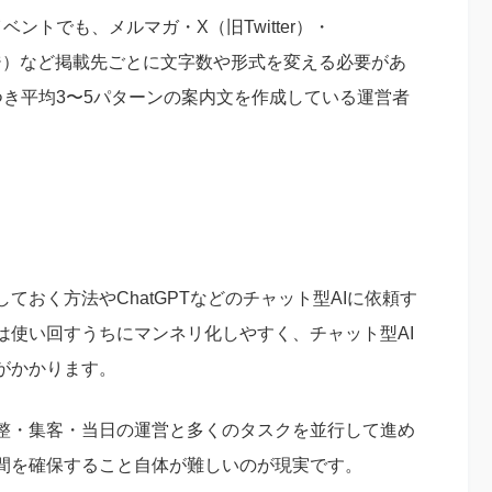
ントでも、メルマガ・X（旧Twitter）・
ングページ）など掲載先ごとに文字数や形式を変える必要があ
つき平均3〜5パターンの案内文を作成している運営者
おく方法やChatGPTなどのチャット型AIに依頼す
は使い回すうちにマンネリ化しやすく、チャット型AI
がかかります。
整・集客・当日の運営と多くのタスクを並行して進め
間を確保すること自体が難しいのが現実です。