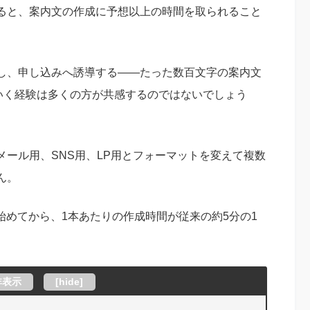
ると、案内文の作成に予想以上の時間を取られること
し、申し込みへ誘導する——たった数百文字の案内文
いく経験は多くの方が共感するのではないでしょう
ール用、SNS用、LP用とフォーマットを変えて複数
ん。
し始めてから、1本あたりの作成時間が従来の約5分の1
非表示
[
hide
]