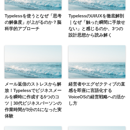
Typelessを使うとなぜ「思考
TypelessのUI/UXを徹底解剖
の解像度」が上がるのか？脳
｜なぜ「触った瞬間に手放せ
科学的アプローチ
ない」と感じるのか、3つの
設計思想から読み解く
メール返信のストレスから解
経営者やエグゼクティブの直
放！Typelessでビジネスメー
感を即座に言語化する
ルを瞬時に作成する5つのコ
VoiceOSの経営戦略への活か
ツ｜30代ビジネスパーソンの
し方
作業時間が3分の1になった実
体験