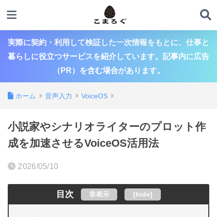
実際に契約・利用して検証した一次情報をもとに、仕事と
暮らしに役立つサービスを紹介しています。記事内に広告
（PR）を含む場合があります。
ホーム
音声入力
VoiceOS
小説家やシナリオライターのプロット作
成を加速させるVoiceOS活用法
2026/05/10
目次
非表示
[
hide
]