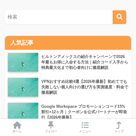
人気記事
ヒルトンアメックスの紹介キャンペーンで2026
年最もお得に入会する方法｜紹介コード入手から
特典最大化まで初心者向けに徹底解説
VPNおすすめ比較4選【2026年最新】初めてでも
失敗しない個人向けの選び方を実測速度・料金で
徹底解説
Google Workspace プロモーションコード15%
割引×12ヶ月｜クーポンを公式パートナーが即発
行【2026年最新】
Genspark（ジェンスパーク）の始め方・使い方
ホーム
フォロー
メニュー
トップ