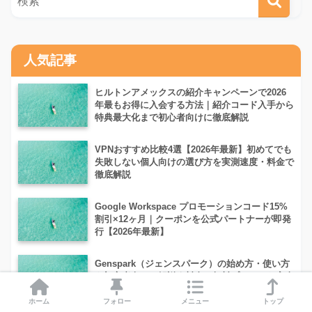
人気記事
ヒルトンアメックスの紹介キャンペーンで2026
年最もお得に入会する方法｜紹介コード入手から
特典最大化まで初心者向けに徹底解説
VPNおすすめ比較4選【2026年最新】初めてでも
失敗しない個人向けの選び方を実測速度・料金で
徹底解説
Google Workspace プロモーションコード15%
割引×12ヶ月｜クーポンを公式パートナーが即発
行【2026年最新】
Genspark（ジェンスパーク）の始め方・使い方
を初心者向けに解説｜料金・無料プランから安全
性まで【2026年最新】
ホーム
フォロー
メニュー
トップ