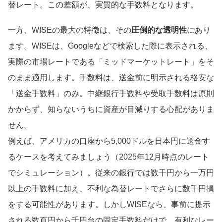
替レート。この差額が、実質的な手数料となります。
一方、WISEの最大の特徴は、その
圧倒的な透明性
にあり
ます。WISEは、Googleなどで検索した際に表示される、
実際の市場レートである「ミッドマーケットレート」をそ
のまま適用します。手数料は、送金前に明示される格安な
「送金手数料」のみ。中継銀行手数料や受取手数料は原則
かからず、知らないうちに資産が目減りする心配がありま
せん。
例えば、アメリカの口座から5,000ドルを日本円に送金す
るケースを考えてみましょう（2025年12月時点のレート
でシミュレーション）。従来の銀行では数千円から一万円
以上の手数料に加え、不利な為替レートでさらに数千円損
をする可能性があります。しかしWISEなら、事前に提示
される数百円から千円台の固定手数料だけで、有利なレー