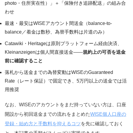
photo・住所実在性）」＋「保険付き追跡配送」の組み合
わせ
最速・最安はWISEアカウント間送金（balance-to-
balance／着金は数秒、為替手数料は片道のみ）
Catawiki・Heritageは原則プラットフォーム経由決済、
Kleinanzeigenは個人間直接送金——
規約上の可否を送金
前に確認すること
落札から送金までの為替変動はWISEのGuaranteed
Rate（レート保証）で固定でき、5万円以上の送金では活
用推奨
なお、WISEのアカウントをまだ持っていない方は、口座
開設から初回送金までの流れをまとめた
WISE個人口座の
登録・始め方と手数料を抑えるコツ
を先に確認しておく