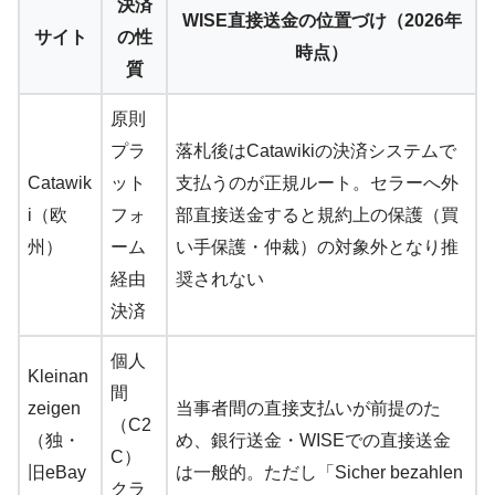
決済
WISE直接送金の位置づけ（2026年
サイト
の性
時点）
質
原則
プラ
落札後はCatawikiの決済システムで
Catawik
ット
支払うのが正規ルート。セラーへ外
i（欧
フォ
部直接送金すると規約上の保護（買
州）
ーム
い手保護・仲裁）の対象外となり推
経由
奨されない
決済
個人
Kleinan
間
zeigen
当事者間の直接支払いが前提のた
（C2
（独・
め、銀行送金・WISEでの直接送金
C）
旧eBay
は一般的。ただし「Sicher bezahlen
クラ