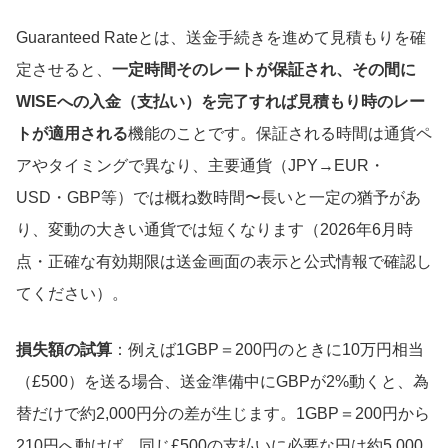
Guaranteed Rateとは、送金手続きを進めて見積もりを確
定させると、
一定時間そのレートが保証され、その間に
WISEへの入金（支払い）を完了すれば見積もり時のレー
トが適用される
機能のことです。保証される時間は通貨ペ
アやタイミングで異なり、主要通貨（JPY→EUR・
USD・GBP等）では概ね数時間〜長いと一定の猶予があ
り、変動の大きい通貨では短くなります（2026年6月時
点・正確な有効期限は送金画面の表示と公式情報で確認し
てください）。
損失額の試算
：例えば1GBP＝200円のときに10万円相当
（£500）を送る場合、送金準備中にGBPが2%動くと、為
替だけで約2,000円分の差が生じます。1GBP＝200円から
210円へ動けば、同じ£500の支払いに必要な円は約5,000