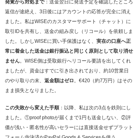
発覚から対処まで
：送金翌日に発送予定を確認したところ
返信が途絶え、3日後にはアカウントの応答が完全に消え
ました。私はWISEのカスタマーサポート（チャット）に
取引IDを共有し、送金の組み戻し（リコール）を依頼しま
した。しかしWISEに買い手保護はなく、
実在の口座へ正
常に着金した送金は銀行振込と同じく原則として取り消せ
ません
。WISE側は受取銀行へリコール要請を出してくれ
ましたが、資金はすでに引き出されており、約10営業日
のやり取りの末、
返金額はゼロ
。€420（約7万円）はその
まま損失となりました。
この失敗から変えた手順
：以降、私は次の3点を鉄則にし
ました。①proof photoが届くまで1円も送金しない、②評
価が浅い・匿名性が高いセラーには直接送金せずプラット
フォーム内決済かPayPal Goods & Servicesを使う、