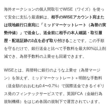
海外オークションの個人間取引でWISE（ワイズ）を使っ
て安全に支払う最適解は、
相手のWISEアカウント宛また
は現地銀行口座宛に「ミッドマーケットレート（為替の実
勢仲値）」で送金し、送金前に相手の本人確認・取引履
歴・配送証跡の3点を必ず取り付ける
ことです。この手順
を守るだけで、銀行送金と比べて手数料を最大80%以上削
減でき、為替手数料の上乗せも回避できます。
WISEとは、両替時に銀行のような上乗せ（為替マージ
ン）を加えず、ミッドマーケットレート＋明朗な手数料
（送金額のおおむね0.4〜0.7%）で国際送金できるイギリ
ス発のフィンテックサービスです。英国FCA（金融行為
規制機構）をはじめ各国の規制下で運営されています。