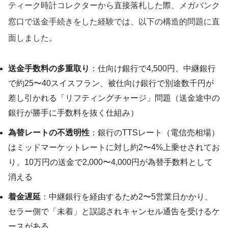
ティーク時計コレクターから直接落札した際、メガバンク
窓口で送金手続きをした経験では、以下の構造的問題に直
面しました。
送金手数料の多重取り
：仕向け銀行で4,500円、中継銀行
で約25〜40スイスフラン、被仕向け銀行で別途数千円が
差し引かれる「リフティングチャージ」問題（送金途中の
銀行が勝手に手数料を抜く仕組み）
為替レートの不透明性
：銀行のTTSレート（電信売相場）
はミッドマーケットレートに対し約2〜4%上乗せされてお
り、10万円の送金で2,000〜4,000円が為替手数料として
消える
着金遅延
：中継銀行を経由するため2〜5営業日かかり、
セラー側で「未着」と誤認されキャンセル通告を受けるケ
ースがある