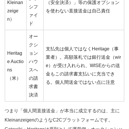
Kleinan
（安全決済）」等の保護オプション
シフ
zeige
を使わない直接送金は自己責任
ァイ
n）
ド
オー
クシ
支払先は個人ではなくHeritage（事
Heritag
ョン
業者）。高額落札では銀行送金（wir
e Auctio
ハウ
e）が受け入れられ、WISEからの送
ns
スへ
金もこの請求書支払いに充当でき
（米）
の請
る。個人間送金ではない点に注意
求書
決済
つまり「個人間直接送金」が本当に成立するのは、主に
KleinanzeigenのようなC2Cプラットフォームです。