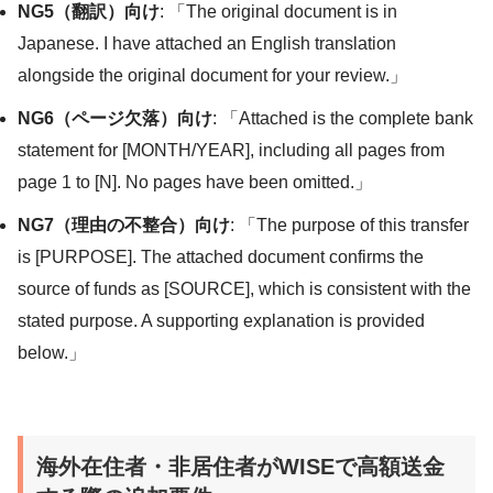
NG5（翻訳）向け
: 「The original document is in
Japanese. I have attached an English translation
alongside the original document for your review.」
NG6（ページ欠落）向け
: 「Attached is the complete bank
statement for [MONTH/YEAR], including all pages from
page 1 to [N]. No pages have been omitted.」
NG7（理由の不整合）向け
: 「The purpose of this transfer
is [PURPOSE]. The attached document confirms the
source of funds as [SOURCE], which is consistent with the
stated purpose. A supporting explanation is provided
below.」
海外在住者・非居住者がWISEで高額送金