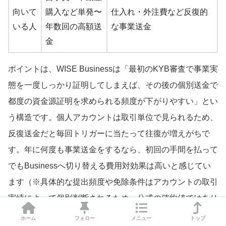
向いて
購入など単発〜
仕入れ・外注費など反復的
いる人
年数回の高額送
な事業送金
金
ポイントは、WISE Businessは「最初のKYB審査で事業実
態を一度しっかり証明してしまえば、その後の個別送金で
都度の資金源証明を求められる頻度が下がりやすい」とい
う構造です。個人アカウントは取引単位で見られるため、
反復送金だと毎回トリガーに当たって往復が増えがちで
す。年に何度も事業送金をするなら、初回の手間を払って
でもBusinessへ切り替える費用対効果は高いと感じてい
ます（※具体的な提出頻度や免除条件はアカウントの取引
実績によって個別判断されるため、公式の確約値ではあり
ません）。
ホーム
フォロー
メニュー
トップ