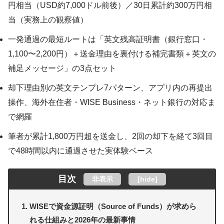
円相当（USD約7,000ドル前後）／30日累計約300万円相
当（実務上の観察値）
一発通過の最短ルートは「英文残高証明書（銀行窓口・
1,100〜2,200円）＋送金理由を裏付ける補完書類＋英文の
補足メッセージ」の3点セット
却下理由別の英文テンプレ7パターン、アプリ内の再提出
操作、海外在住者・WISE Business・ネット銀行の対応ま
で網羅
筆者が累計1,800万円超を送金し、2回の却下を経て3回目
で48時間以内に通過させた実体験ベース
目次
非表示
[
hide
]
WISEで資金源証明（Source of Funds）が求めら
れる仕組みと2026年の最新事情