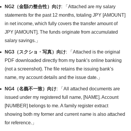
NG2（金額の整合性）向け
: 「Attached are my salary
statements for the past 12 months, totaling JPY [AMOUNT]
in net income, which fully covers the transfer amount of
JPY [AMOUNT]. The funds originate from accumulated
salary savings.」
NG3（スクショ・写真）向け
: 「Attached is the original
PDF downloaded directly from my bank’s online banking
(not a screenshot). The file retains the issuing bank’s
name, my account details and the issue date.」
NG4（名義不一致）向け
: 「All attached documents are
issued under my registered full name, [NAME]. Account
[NUMBER] belongs to me. A family register extract
showing both my former and current name is also attached
for reference.」