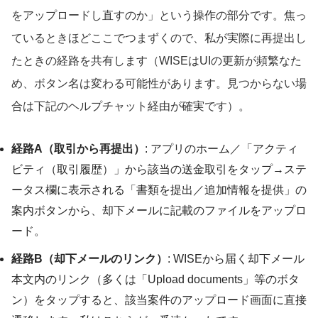
をアップロードし直すのか」という操作の部分です。焦っ
ているときほどここでつまずくので、私が実際に再提出し
たときの経路を共有します（WISEはUIの更新が頻繁なた
め、ボタン名は変わる可能性があります。見つからない場
合は下記のヘルプチャット経由が確実です）。
経路A（取引から再提出）
: アプリのホーム／「アクティ
ビティ（取引履歴）」から該当の送金取引をタップ→ステ
ータス欄に表示される「書類を提出／追加情報を提供」の
案内ボタンから、却下メールに記載のファイルをアップロ
ード。
経路B（却下メールのリンク）
: WISEから届く却下メール
本文内のリンク（多くは「Upload documents」等のボタ
ン）をタップすると、該当案件のアップロード画面に直接