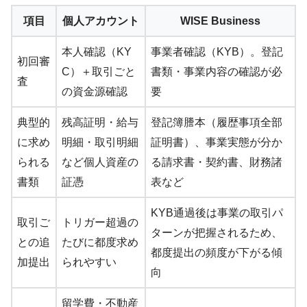
項目
個人アカウント
WISE Business
本人確認（KY
事業者確認（KYB）。登記
初回審
C）＋取引ごと
書類・事業内容の確認が必
査
の資金源確認
要
典型的
残高証明・給与
登記簿謄本（履歴事項全部
に求め
明細・取引明細
証明書）、事業実態が分か
られる
など個人資産の
る請求書・契約書、財務諸
書類
証憑
表など
KYB通過後は事業の取引パ
取引ご
トリガー超過の
ターンが把握されるため、
との追
たびに都度求め
都度提出の頻度が下がる傾
加提出
られやすい
向
留学費・不動産