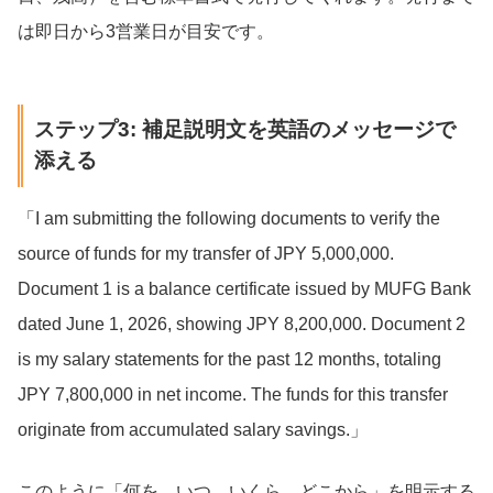
は即日から3営業日が目安です。
ステップ3: 補足説明文を英語のメッセージで
添える
「I am submitting the following documents to verify the
source of funds for my transfer of JPY 5,000,000.
Document 1 is a balance certificate issued by MUFG Bank
dated June 1, 2026, showing JPY 8,200,000. Document 2
is my salary statements for the past 12 months, totaling
JPY 7,800,000 in net income. The funds for this transfer
originate from accumulated salary savings.」
このように「何を、いつ、いくら、どこから」を明示する