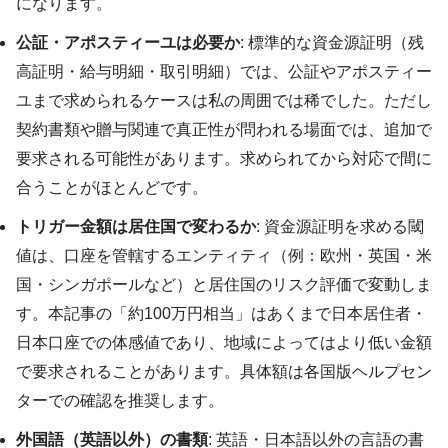
になります。
公証・アポスティーユは必要か
: 標準的な資金源証明（残
高証明・給与明細・取引明細）では、公証やアポスティー
ユまで求められるケースは私の周囲では稀でした。ただし
契約書類や贈与関連で真正性が問われる場面では、追加で
要求される可能性があります。求められてから対応で間に
合うことがほとんどです。
トリガー金額は居住国で変わるか
: 資金源証明を求める閾
値は、口座を管轄するエンティティ（例：欧州・英国・米
国・シンガポールなど）と居住国のリスク評価で変動しま
す。本記事の「約100万円相当」はあくまで日本居住者・
日本口座での体感値であり、地域によってはより低い金額
で要求されることがあります。具体額は各国版ヘルプセン
ターでの確認を推奨します。
外国語（英語以外）の書類
: 英語・日本語以外の言語の書