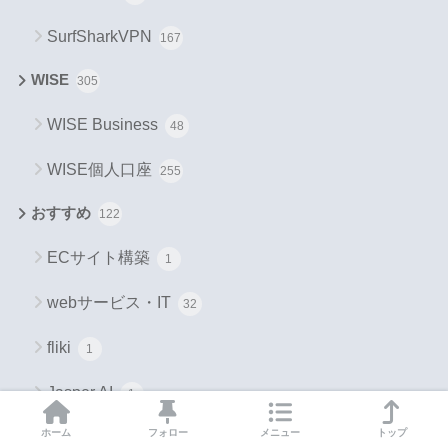
SurfSharkVPN
167
WISE
305
WISE Business
48
WISE個人口座
255
おすすめ
122
ECサイト構築
1
webサービス・IT
32
fliki
1
Jasper AI
1
ホーム
フォロー
メニュー
トップ
make formerly Integromat
3