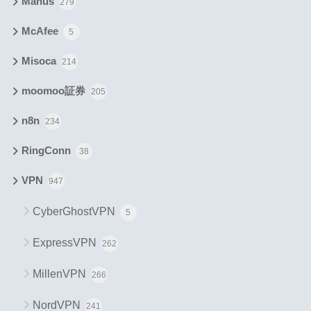
Manus
279
McAfee
5
Misoca
214
moomoo証券
205
n8n
234
RingConn
38
VPN
947
CyberGhostVPN
5
ExpressVPN
262
MillenVPN
266
NordVPN
241