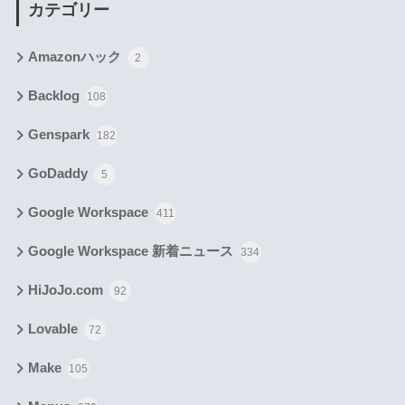
カテゴリー
Amazonハック
2
Backlog
108
Genspark
182
GoDaddy
5
Google Workspace
411
Google Workspace 新着ニュース
334
HiJoJo.com
92
Lovable
72
Make
105