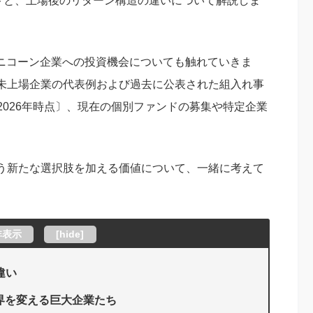
ットと、上場後のリターン構造の違いについて解説しま
的なユニコーン企業への投資機会についても触れていきま
未上場企業の代表例および過去に公表された組入れ事
ータ・2026年時点〕、現在の個別ファンドの募集や特定企業
う新たな選択肢を加える価値について、一緒に考えて
非表示
[
hide
]
違い
世界を変える巨大企業たち