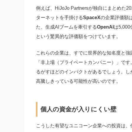
例えば、HiJoJo Partnersが独自にまと
ターネットを手掛ける
SpaceX
の企業評価額は
た、生成AIブームを牽引する
OpenAI
は5,0
という驚異的な評価額をつけています。
これらの企業は、すでに世界的な知名度と強
「非上場（プライベートカンパニー）」です
るがすほどのインパクトがあるでしょう。し
高騰しきっている可能性が高いのです。
個人の資金が入りにくい壁
こうした有望なユニコーン企業への投資は、