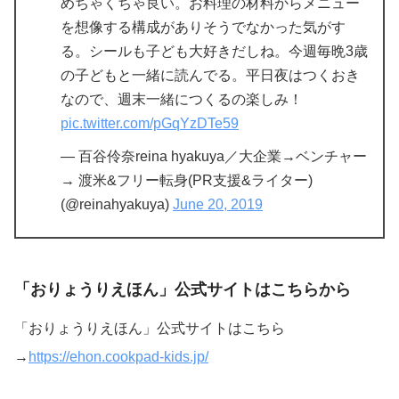
めちゃくちゃ良い。お料理の材料からメニュー
を想像する構成がありそうでなかった気がす
る。シールも子ども大好きだしね。今週毎晩3歳
の子どもと一緒に読んでる。平日夜はつくおき
なので、週末一緒につくるの楽しみ！
pic.twitter.com/pGqYzDTe59
— 百谷伶奈reina hyakuya／大企業→ベンチャー
→ 渡米&フリー転身(PR支援&ライター)
(@reinahyakuya)
June 20, 2019
「おりょうりえほん」公式サイトはこちらから
「おりょうりえほん」公式サイトはこちら
→
https://ehon.cookpad-kids.jp/