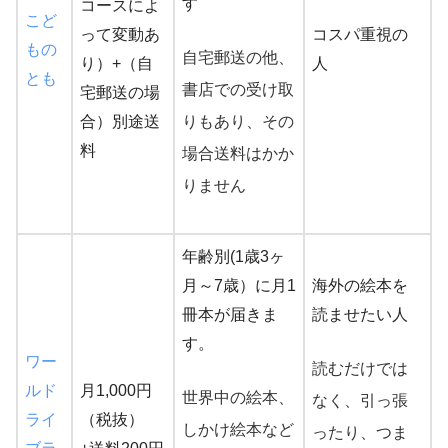
す
コースによ
こど
って変動あ
コスパ重視の
もの
自宅郵送の他、
り）+（自
人
とも
書店での受け取
宅郵送の場
合）別途送
りもあり、その
料
場合送料はかか
りません
年齢別(1歳3ヶ
月～7歳）に月1
海外の絵本を
冊本が届きま
読ませたい人
す。
ワー
読むだけでは
ルド
月1,000円
世界中の絵本、
なく、引っ張
ライ
（税抜）
しかけ絵本など
ったり、つま