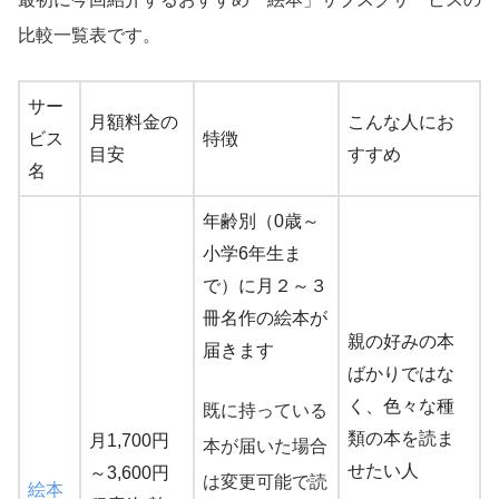
比較一覧表です。
サー
月額料金の
こんな人にお
ビス
特徴
目安
すすめ
名
年齢別（0歳～
小学6年生ま
で）に月２～３
冊名作の絵本が
親の好みの本
届きます
ばかりではな
く、色々な種
既に持っている
類の本を読ま
月1,700円
本が届いた場合
せたい人
～3,600円
は変更可能で読
絵本