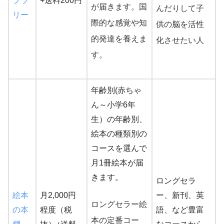
ブラ
+送料200円
が届きます。国
んだりして子
リー
際的な感覚や知
供の脳を活性
的発達を養えま
化させたい人
す。
年齢別(赤ちゃ
ん～小学6年
生）の年齢別、
絵本の種類別の
コースを選んで
月1冊絵本が届
きます。
ロングセラ
絵本
月2,000円
ー、新刊、英
ロングセラー絵
の本
程度（税
語、など豊富
本の定番コー