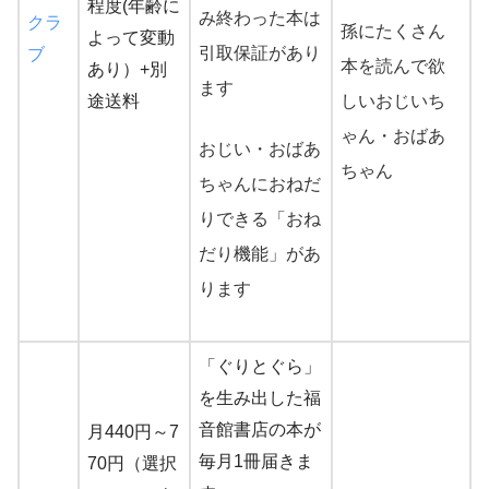
程度(年齢に
み終わった本は
クラ
孫にたくさん
よって変動
引取保証があり
ブ
本を読んで欲
あり）+別
ます
途送料
しいおじいち
ゃん・おばあ
おじい・おばあ
ちゃん
ちゃんにおねだ
りできる「おね
だり機能」があ
ります
「ぐりとぐら」
を生み出した福
音館書店の本が
月440円～7
毎月1冊届きま
70円（選択