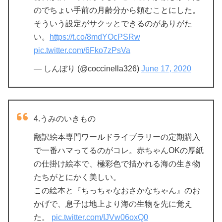
のでちょい手前の月齢分から頼むことにした。
そういう設定がサクッとできるのがありがた
い。
https://t.co/8mdYOcPSRw
pic.twitter.com/6Fko7zPsVa
— しんぼり (@coccinella326)
June 17, 2020
4.うみのいきもの
翻訳絵本専門ワールドライブラリーの定期購入
で一番ハマってるのがコレ。赤ちゃんOKの厚紙
の仕掛け絵本で、極彩色で描かれる海の生き物
たちがとにかく美しい。
この絵本と『ちっちゃなおさかなちゃん』のお
かげで、息子は地上より海の生物を先に覚え
た。
pic.twitter.com/IJVw06oxQ0