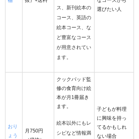
棚
抜）+送料
なコースから
ス、新刊絵本の
選びたい人
コース、英語の
絵本コース、な
ど豊富なコース
が用意されてい
ます。
クックパッド監
修の食育向け絵
本が月1冊届き
ます。
子どもが料理
に興味を持っ
絵本以外にもレ
おり
てるかもしれ
月750円
シピなど情報満
ょう
ない場合