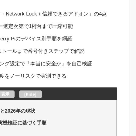
＋Network Lock＋信頼できるアドオン」の4点
バー選定次第で1桁台まで圧縮可能
Raspberry Piのデバイス別手順を網羅
ストールまで番号付きステップで解説
リング設定で「本当に安全か」を自己検証
速度をノーリスクで実測できる
非表示
[
hide
]
と2026年の現状
 — 実機検証に基づく手順