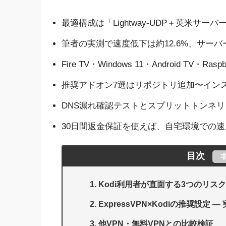
最適構成は「Lightway-UDP＋英米サーバー
筆者の実測で速度低下は約12.6%、サー
Fire TV・Windows 11・Android TV・
推奨アドオン7選はリポジトリ追加〜イン
DNS漏れ確認テストとスプリットトンネ
30日間返金保証を使えば、自宅環境での
目次
Kodi利用者が直面する3つのリスク
ExpressVPN×Kodiの推奨設定
他VPN・無料VPNとの比較検証