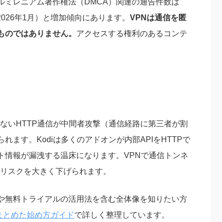
ルミレニアム著作権法（DMCA）関連の通告件数は
査、2026年1月）と増加傾向にあります。
VPNは通信を匿
ものではありません。
アクセスする権利のあるコンテ
。
いないHTTP通信が中間者攻撃（通信経路に第三者が割
ます。Kodiは多くのアドオンが内部APIをHTTPで
ト情報が漏洩する温床になります。VPNで通信トンネ
このリスクを大きく下げられます。
や無料トライアルの活用法を含む全体像を知りたい方
にまとめた始め方ガイド
で詳しく整理しています。