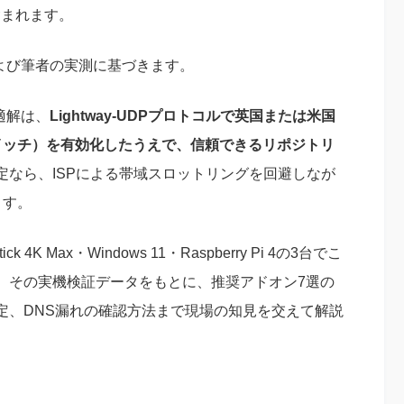
含まれます。
および筆者の実測に基づきます。
最適解は、
Lightway-UDPプロトコルで英国または米国
キルスイッチ）を有効化したうえで、信頼できるリポジトリ
定なら、ISPによる帯域スロットリングを回避しなが
ます。
k 4K Max・Windows 11・Raspberry Pi 4の3台でこ
、その実機検証データをもとに、推奨アドオン7選の
定、DNS漏れの確認方法まで現場の知見を交えて解説