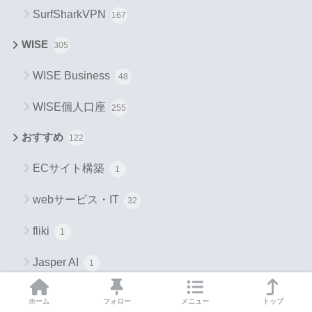
SurfSharkVPN
167
WISE
305
WISE Business
48
WISE個人口座
255
おすすめ
122
ECサイト構築
1
webサービス・IT
32
fliki
1
Jasper AI
1
make formerly Integromat
3
ホーム
フォロー
メニュー
トップ