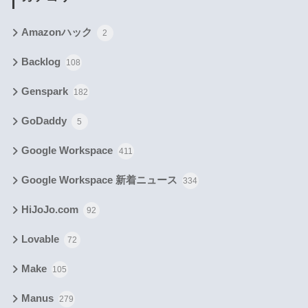
Amazonハック
2
Backlog
108
Genspark
182
GoDaddy
5
Google Workspace
411
Google Workspace 新着ニュース
334
HiJoJo.com
92
Lovable
72
Make
105
Manus
279