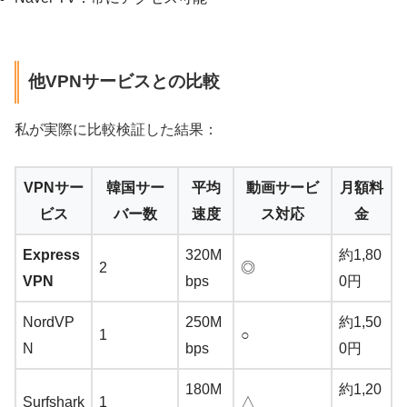
他VPNサービスとの比較
私が実際に比較検証した結果：
VPNサー
韓国サー
平均
動画サービ
月額料
ビス
バー数
速度
ス対応
金
Express
320M
約1,80
2
◎
VPN
bps
0円
NordVP
250M
約1,50
1
○
N
bps
0円
180M
約1,20
Surfshark
1
△