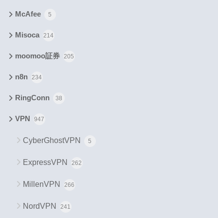
McAfee
5
Misoca
214
moomoo証券
205
n8n
234
RingConn
38
VPN
947
CyberGhostVPN
5
ExpressVPN
262
MillenVPN
266
NordVPN
241