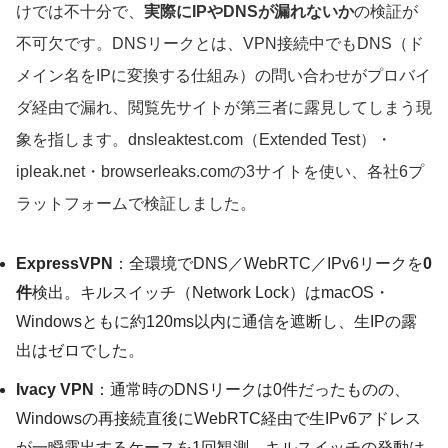
けでは不十分で、
実際にIPやDNSが漏れないか
の検証が
不可欠です。DNSリークとは、VPN接続中でもDNS（ド
メイン名をIPに変換する仕組み）の問い合わせがプロバイ
ダ経由で漏れ、閲覧先サイトが第三者に露見してしまう現
象を指します。dnsleaktest.com（Extended Test）・
ipleak.net・browserleaks.comの3サイトを使い、各社6プ
ラットフォームで検証しました。
ExpressVPN
：全環境でDNS／WebRTC／IPv6リークを
0
件
検出。キルスイッチ（Network Lock）はmacOS・
Windowsともに約120ms以内に通信を遮断し、生IPの露
出はゼロでした。
Ivacy VPN
：通常時のDNSリークは0件だったものの、
Windowsの再接続直後にWebRTC経由で生IPv6アドレス
が一瞬露出するケースを1回観測。キルスイッチの発動は