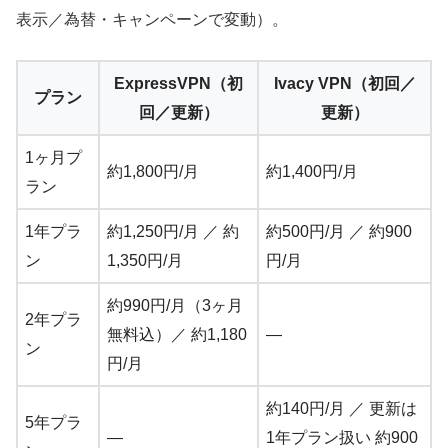
表示／為替・キャンペーンで変動）。
ExpressVPN（初
Ivacy VPN（初回／
プラン
回／更新）
更新）
1ヶ月プ
約1,800円/月
約1,400円/月
ラン
1年プラ
約1,250円/月 ／ 約
約500円/月 ／ 約900
ン
1,350円/月
円/月
約990円/月（3ヶ月
2年プラ
無料込）／ 約1,180
—
ン
円/月
約140円/月 ／ 更新は
5年プラ
—
1年プラン扱い 約900