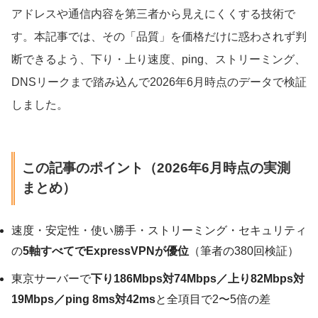
アドレスや通信内容を第三者から見えにくくする技術で
す。本記事では、その「品質」を価格だけに惑わされず判
断できるよう、下り・上り速度、ping、ストリーミング、
DNSリークまで踏み込んで2026年6月時点のデータで検証
しました。
この記事のポイント（2026年6月時点の実測
まとめ）
速度・安定性・使い勝手・ストリーミング・セキュリティ
の
5軸すべてでExpressVPNが優位
（筆者の380回検証）
東京サーバーで
下り186Mbps対74Mbps／上り82Mbps対
19Mbps／ping 8ms対42ms
と全項目で2〜5倍の差