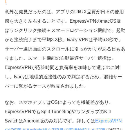
意外な発見だったのは、アプリのUI/UX品質が日々の使用
感を大きく左右することです。ExpressVPNのmacOS版
はワンクリック接続＋スマートロケーション機能で、起動
から接続完了まで平均3.2秒。Ivacy VPNは平均6.8秒で、
サーバー選択画面のスクロールに引っかかりがある日もあ
りました。スマート機能の自動最適サーバー選択は、
ExpressVPNが応答時間と負荷率を加味して選ぶのに対
し、Ivacyは地理的近接性のみで判定するため、混雑サー
バーに繋がるケースが散見されました。
なお、スマホアプリはOSによっても機能差があり、
ExpressVPNでもSplit TunnelingやワンタップのKill
SwitchはAndroid版のみ対応です。詳しくは
ExpressVPN