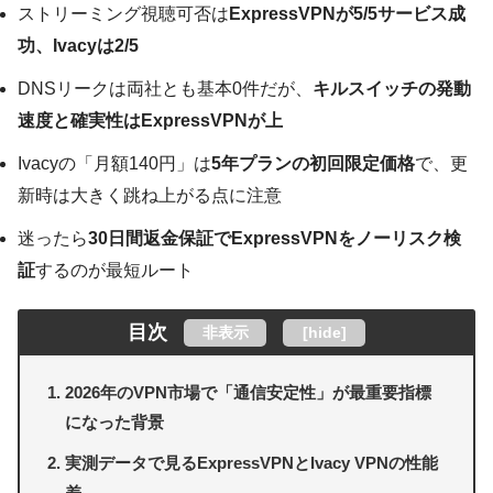
ストリーミング視聴可否は
ExpressVPNが5/5サービス成
功、Ivacyは2/5
DNSリークは両社とも基本0件だが、
キルスイッチの発動
速度と確実性はExpressVPNが上
Ivacyの「月額140円」は
5年プランの初回限定価格
で、更
新時は大きく跳ね上がる点に注意
迷ったら
30日間返金保証でExpressVPNをノーリスク検
証
するのが最短ルート
目次
非表示
[
hide
]
2026年のVPN市場で「通信安定性」が最重要指標
になった背景
実測データで見るExpressVPNとIvacy VPNの性能
差