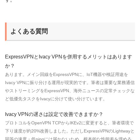
よくある質問
ExpressVPNとIvacy VPNを併用するメリットはあります
か？
あります。メイン回線をExpressVPNに、IoT機器や検証用途を
Ivacy VPNに振り分ける運用が現実的です。筆者は重要な業務通信
やストリーミングをExpressVPN、海外ニュースの定常チェックな
ど低優先タスクをIvacyに分けて使い分けています。
Ivacy VPNの遅さは設定で改善できますか？
プロトコルをOpenVPN TCPからIKEv2に変更すると、筆者環境で
下り速度が約20%改善しました。ただしExpressVPNのLightwayと
同等の速度・低pingには届かないため、根本的な性能差を埋める