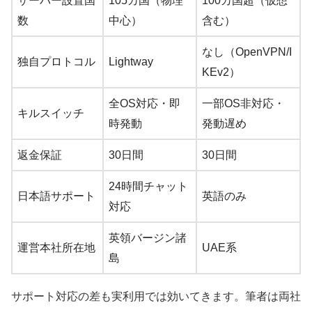
サーバー設置国
105カ国（物理
100カ国超（仮想
数
中心）
含む）
なし（OpenVPN/I
独自プロトコル
Lightway
KEv2）
全OS対応・即
一部OS非対応・
キルスイッチ
時発動
発動遅め
返金保証
30日間
30日間
24時間チャット
日本語サポート
英語のみ
対応
英領バージン諸
運営本社所在地
UAE系
島
サポート対応の差も実利用では効いてきます。筆者は両社