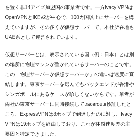
を置く非14アイズ加盟国の事業者です。一方Ivacy VPNは
OpenVPNとIKEv2が中心で、100カ国以上にサーバーを構
えていますが、その多くが仮想サーバーで、本社所在地も
UAE系として運営されています。
仮想サーバーとは、表示されている国（例：日本）とは別
の場所に物理マシンが置かれているサーバーのことです。
この「物理サーバーか仮想サーバーか」の違いは速度に直
結します。東京サーバーを選んでもバックエンドが香港や
シンガポールにあるケースが珍しくないからです。筆者が
両社の東京サーバーに同時接続してtraceroute検証したと
ころ、ExpressVPNは8ホップで到達したのに対し、Ivacy
VPNは19ホップを経由しており、これが体感速度差の主
要因と特定できました。