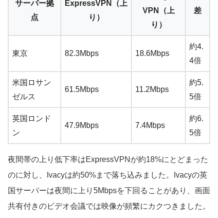
サーバー拠
ExpressVPN（上
VPN（上
差
点
り）
り）
約4.
東京
82.3Mbps
18.6Mbps
4倍
米国ロサン
約5.
61.5Mbps
11.2Mbps
ゼルス
5倍
英国ロンド
約6.
47.9Mbps
7.4Mbps
ン
5倍
夜間帯の上り低下率はExpressVPNが約18%にとどまった
のに対し、Ivacyは約50%まで落ち込みました。Ivacyの英
国サーバーは夜間に上り5Mbpsを下回ることがあり、画面
共有付きのビデオ会議では映像が頻繁にカクつきました。