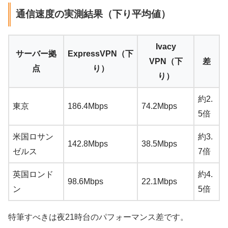
通信速度の実測結果（下り平均値）
Ivacy
サーバー拠
ExpressVPN（下
VPN（下
差
点
り）
り）
約2.
東京
186.4Mbps
74.2Mbps
5倍
米国ロサン
約3.
142.8Mbps
38.5Mbps
ゼルス
7倍
英国ロンド
約4.
98.6Mbps
22.1Mbps
ン
5倍
特筆すべきは夜21時台のパフォーマンス差です。