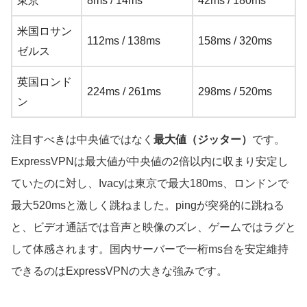
東京
8ms / 14ms
42ms / 180ms
米国ロサン
112ms / 138ms
158ms / 320ms
ゼルス
英国ロンド
224ms / 261ms
298ms / 520ms
ン
注目すべきは中央値ではなく
最大値（ジッター）
です。
ExpressVPNは最大値が中央値の2倍以内に収まり安定し
ていたのに対し、Ivacyは東京で最大180ms、ロンドンで
最大520msと激しく跳ねました。pingが突発的に跳ねる
と、ビデオ通話では音声と映像のズレ、ゲームではラグと
して体感されます。国内サーバーで一桁ms台を安定維持
できるのはExpressVPNの大きな強みです。