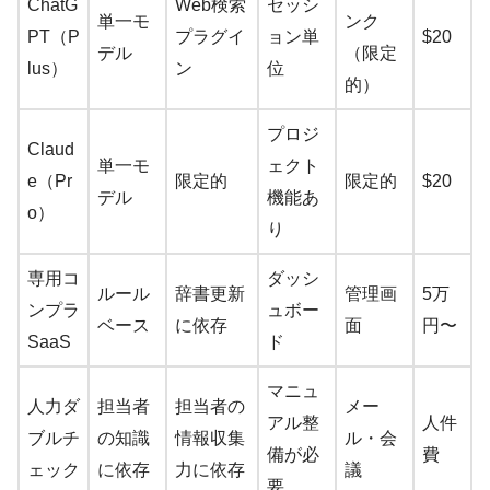
ChatG
Web検索
セッシ
単一モ
ンク
PT（P
プラグイ
ョン単
$20
デル
（限定
lus）
ン
位
的）
プロジ
Claud
単一モ
ェクト
e（Pr
限定的
限定的
$20
デル
機能あ
o）
り
専用コ
ダッシ
ルール
辞書更新
管理画
5万
ンプラ
ュボー
ベース
に依存
面
円〜
SaaS
ド
マニュ
人力ダ
担当者
担当者の
メー
アル整
人件
ブルチ
の知識
情報収集
ル・会
備が必
費
ェック
に依存
力に依存
議
要