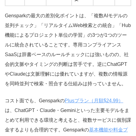
Gensparkの最大の差別化ポイントは、「複数AIモデルの
並列チェック」「リアルタイムWeb検索との統合」「Hub
機能によるプロジェクト単位の学習」の3つが1つのツー
ルに統合されていることです。専用コンプライアンス
SaaSは辞書ベースのルールチェックには強いものの、社
会的文脈やタイミングの判断は苦手です。逆にChatGPT
やClaudeは文脈理解には優れていますが、複数の情報源
を同時並列で検索・照合する仕組みは持っていません。
コスト面でも、Gensparkの
Plusプラン（月額$24.99）
は、ChatGPT・Claude・Geminiといった主要モデルをま
とめて利用できる環境と考えると、複数サービスに個別課
金するよりも合理的です。Gensparkの
基本機能や料金プ