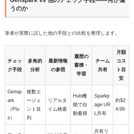
うのか
筆者が実際に試した他の手段との比較を整理します。
月額
履歴の
チェッ
多角的
最新情報
チーム
コス
蓄積・
ク手段
分析
の参照
共有
ト目
学習
安
Gensp
複数エ
Hub機
Sparkp
ark
ージェ
リアルタ
約$2
能で自
age UR
（Plu
ント並
イム検索
4.99
動蓄積
L共有
s）
列
共有リ