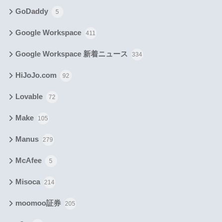
GoDaddy
5
Google Workspace
411
Google Workspace 新着ニュース
334
HiJoJo.com
92
Lovable
72
Make
105
Manus
279
McAfee
5
Misoca
214
moomoo証券
205