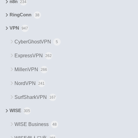
n8n
234
RingConn
38
VPN
947
CyberGhostVPN
5
ExpressVPN
262
MillenVPN
266
NordVPN
241
SurfSharkVPN
167
WISE
305
WISE Business
48