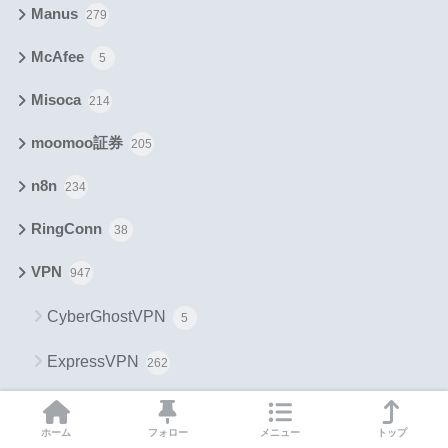
Manus
279
McAfee
5
Misoca
214
moomoo証券
205
n8n
234
RingConn
38
VPN
947
CyberGhostVPN
5
ExpressVPN
262
MillenVPN
266
ホーム
フォロー
メニュー
トップ