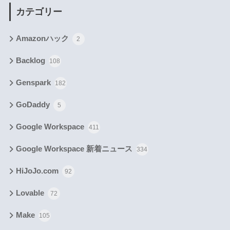
カテゴリー
Amazonハック
2
Backlog
108
Genspark
182
GoDaddy
5
Google Workspace
411
Google Workspace 新着ニュース
334
HiJoJo.com
92
Lovable
72
Make
105