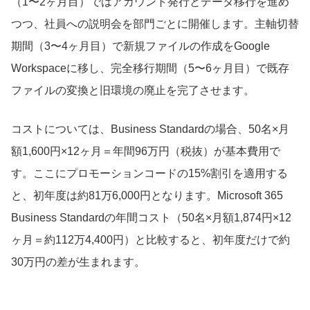
（1〜2ヶ月目）ではアカウント発行とデータ移行を進め
つつ、社員への説明会を部門ごとに開催します。主軸切替
期間（3〜4ヶ月目）で新規ファイルの作成をGoogle
Workspaceに移し、完全移行期間（5〜6ヶ月目）で既存
ファイルの変換と旧環境の廃止を完了させます。
コストについては、Business Standardの場合、50名×月
額1,600円×12ヶ月＝年間96万円（税抜）が基本費用で
す。ここにプロモーションコードの15%割引を適用する
と、初年度は約81万6,000円となります。Microsoft 365
Business Standardの年間コスト（50名×月額1,874円×12
ヶ月＝約112万4,400円）と比較すると、初年度だけで約
30万円の差が生まれます。