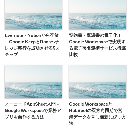
Evernote・Notionから卒業
契約書・稟議書の電子化！
｜Google KeepとDocsへナ
Google Workspaceで実現す
レッジ移行を成功させる5ス
る電子署名連携サービス徹底
テップ
比較
ノーコードAppSheet入門 –
Google Workspaceと
Google Workspaceで業務ア
HubSpotの双方向同期で営
プリを自作する方法
業データを常に最新に保つ方
法