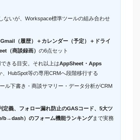
在しないが、Workspace標準ツールの組み合わせ
る
Gmail（履歴）＋カレンダー（予定）＋ドライ
et（商談録画）
の6点セット
用できる目安。それ以上は
AppSheet・Apps
、HubSpot等の専用CRMへ段階移行する
用すると、メール下書き・商談サマリー・データ分析がCRM
列定義、フォロー漏れ防止のGASコード、5大ツ
sforce/b→dash）のフォーム機能ランキング
まで実務