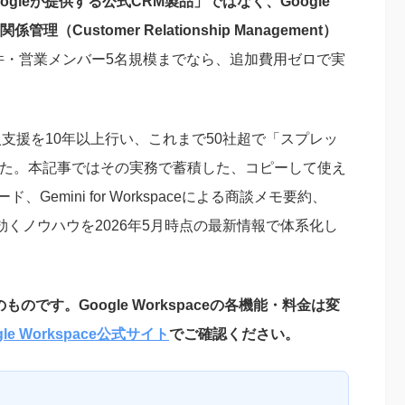
ogleが提供する公式CRM製品」ではなく、Google
（Customer Relationship Management）
0件・営業メンバー5名規模までなら、追加費用ゼロで実
ce導入支援を10年以上行い、これまで50社超で「スプレッ
した。本記事ではその実務で蓄積した、コピーして使え
ド、Gemini for Workspaceによる商談メモ要約、
に効くノウハウを2026年5月時点の最新情報で体系化し
ものです。Google Workspaceの各機能・料金は変
gle Workspace公式サイト
でご確認ください。