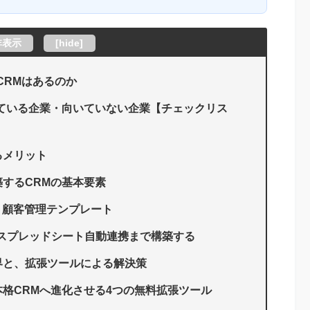
非表示
[
hide
]
公式CRMはあるのか
Mに向いている企業・向いていない企業【チェックリス
するメリット
で構築するCRMの基本要素
ト顧客管理テンプレート
らスプレッドシート自動連携まで構築する
理の限界と、拡張ツールによる解決策
ceを本格CRMへ進化させる4つの無料拡張ツール