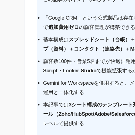
「Google CRM」という公式製品は存
で
追加費用ゼロ
の顧客管理が構築でき
基本構成は
スプレッドシート（台帳）＋
ブ（資料）＋コンタクト（連絡先）＋Me
顧客数100件・営業5名までが快適に運
Script・Looker Studio
で機能拡張するか
Gemini for Workspaceを併
運用と一体化する
本記事では
3シート構成のテンプレート
ール（Zoho/HubSpot/Adobe/Sale
レベルで提供する