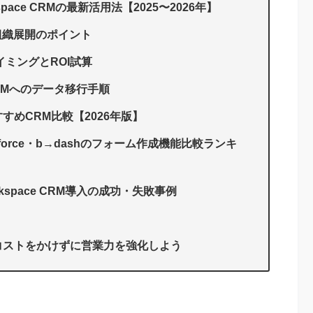
rkspace CRMの最新活用法【2025〜2026年】
組織展開のポイント
ミングとROI試算
RMへのデータ移行手順
おすすめCRM比較【2026年版】
lesforce・b→dashのフォーム作成機能比較ランキ
kspace CRM導入の成功・失敗事例
eで、コストをかけずに営業力を強化しよう