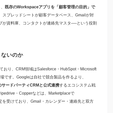
く、
既存のWorkspaceアプリを「顧客管理の目的」で
スプレッドシートが顧客データベース、Gmailが対
ブが資料庫、コンタクトが連絡先マスタ──という役割
供しないのか
RM領域はSalesforce・HubSpot・Microsoft
市場です。Googleは自社で競合製品を作るより、
200以上のサードパーティCRMと公式連携
するエコシステム戦
drive・Copperなどは、Marketplaceで
space」認定を受けており、Gmail・カレンダー・連絡先と双方