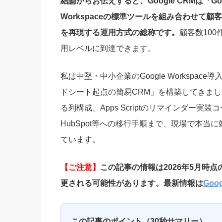
結論からお伝えすると、Google CRMは「Go
Workspaceの標準ツールを組み合わせて顧客関係管理
を再現する運用方式の総称です。
顧客数10
用レベルに到達できます。
私は中堅・中小企業のGoogle Workspa
ドシート起点の簡易CRM」を構築してきま
る列構成、Apps Scriptのリマインダー実装コー
HubSpot等への移行手順まで、現場で本当
ています。
【ご注意】
この記事の情報は2026年5月時点の
更される可能性があります。最新情報は
Goo
この記事のポイント（30秒サマリー）