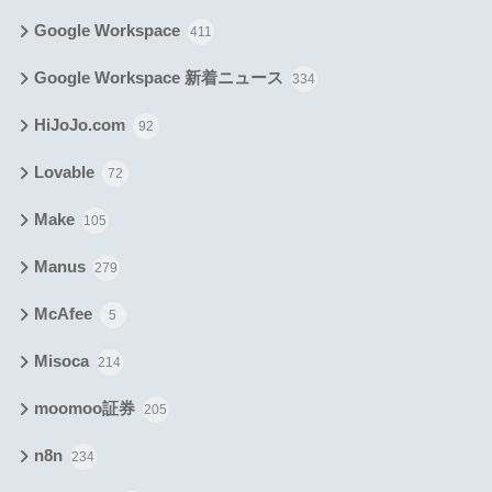
Google Workspace
411
Google Workspace 新着ニュース
334
HiJoJo.com
92
Lovable
72
Make
105
Manus
279
McAfee
5
Misoca
214
moomoo証券
205
n8n
234