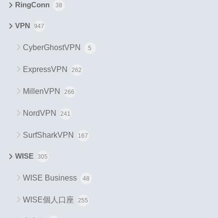
RingConn
38
VPN
947
CyberGhostVPN
5
ExpressVPN
262
MillenVPN
266
NordVPN
241
SurfSharkVPN
167
WISE
305
WISE Business
48
WISE個人口座
255