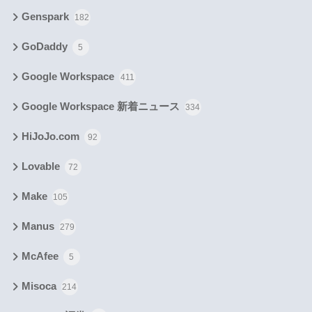
Genspark
182
GoDaddy
5
Google Workspace
411
Google Workspace 新着ニュース
334
HiJoJo.com
92
Lovable
72
Make
105
Manus
279
McAfee
5
Misoca
214