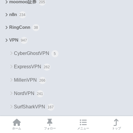
moomoo証券
205
n8n
234
RingConn
38
VPN
947
CyberGhostVPN
5
ExpressVPN
262
MillenVPN
266
NordVPN
241
SurfSharkVPN
167
WISE
305
ホーム
フォロー
メニュー
トップ
WISE Business