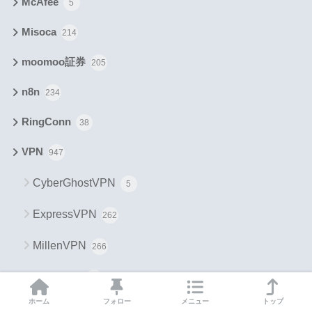
McAfee
5
Misoca
214
moomoo証券
205
n8n
234
RingConn
38
VPN
947
CyberGhostVPN
5
ExpressVPN
262
MillenVPN
266
NordVPN
241
ホーム
フォロー
メニュー
トップ
SurfSharkVPN
167