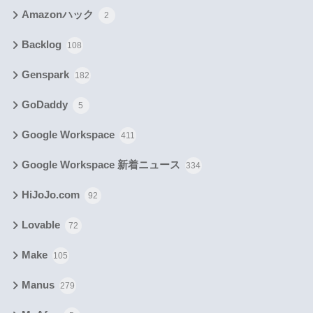
Amazonハック
2
Backlog
108
Genspark
182
GoDaddy
5
Google Workspace
411
Google Workspace 新着ニュース
334
HiJoJo.com
92
Lovable
72
Make
105
Manus
279