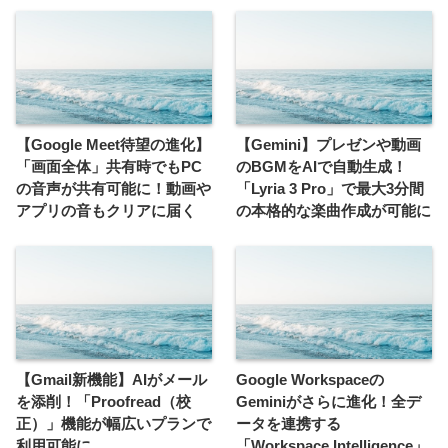
【Google Meet待望の進化】
【Gemini】プレゼンや動画
「画面全体」共有時でもPC
のBGMをAIで自動生成！
の音声が共有可能に！動画や
「Lyria 3 Pro」で最大3分間
アプリの音もクリアに届く
の本格的な楽曲作成が可能に
【Gmail新機能】AIがメール
Google Workspaceの
を添削！「Proofread（校
Geminiがさらに進化！全デ
正）」機能が幅広いプランで
ータを連携する
利用可能に
「Workspace Intelligence」