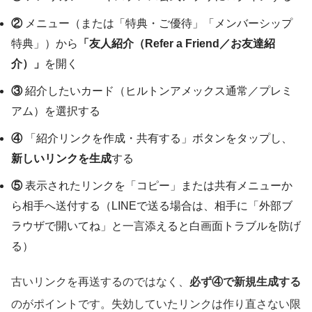
②
メニュー（または「特典・ご優待」「メンバーシップ
特典」）から
「友人紹介（Refer a Friend／お友達紹
介）」
を開く
③
紹介したいカード（ヒルトンアメックス通常／プレミ
アム）を選択する
④
「紹介リンクを作成・共有する」ボタンをタップし、
新しいリンクを生成
する
⑤
表示されたリンクを「コピー」または共有メニューか
ら相手へ送付する（LINEで送る場合は、相手に「外部ブ
ラウザで開いてね」と一言添えると白画面トラブルを防げ
る）
古いリンクを再送するのではなく、
必ず④で新規生成する
のがポイントです。失効していたリンクは作り直さない限