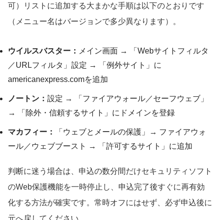
可）リストに追加する大まかな手順は以下のとおりです
（メニュー名はバージョンで多少異なります）。
ウイルスバスター：
メイン画面 → 「Webサイトフィルタ
／URLフィルタ」設定 → 「例外サイト」に
americanexpress.comを追加
ノートン：
設定 → 「ファイアウォール／セーフウェブ」
→ 「除外・信頼するサイト」にドメインを登録
マカフィー：
「ウェブとメールの保護」→ ファイアウォ
ール／ウェブブースト → 「許可するサイト」に追加
判断に迷う場合は、申込の数分間だけセキュリティソフト
のWeb保護機能を一時停止し、申込完了後すぐに再有効
化する方法が確実です。常時オフにはせず、必ず申込後に
元へ戻してください。