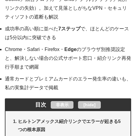
リンクの失効）。加えて見落としがちなVPN・セキュリ
ティソフトの遮断も解説
成功率の高い順に並べた
7ステップ
で、ほとんどのケース
は5分以内に突破できる
Chrome・Safari・Firefox・
Edge
のブラウザ別推奨設定
と、解決しない場合の公式サポート窓口・紹介リンク再発
行手順まで網羅
通常カードとプレミアムカードのエラー発生率の違いも、
私の実集計データで掲載
目次
非表示
[
hide
]
ヒルトンアメックス紹介リンクでエラーが起きる5
つの根本原因