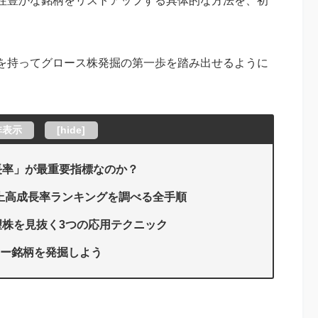
性豊かな銘柄をリストアップする具体的な方法を、初
を持ってグロース株発掘の第一歩を踏み出せるように
非表示
[
hide
]
長率」が最重要指標なのか？
売上高成長率ランキングを調べる全手順
株を見抜く3つの応用テクニック
スター銘柄を発掘しよう