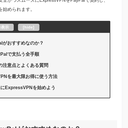
つスムーズにExpressVPNをPayPalで契約し、
を始められます。
非表示
[
hide
]
yPalがおすすめなのか？
yPalで支払う全手順
払う際の注意点とよくある質問
ssVPNを最大限お得に使う方法
にExpressVPNを始めよう