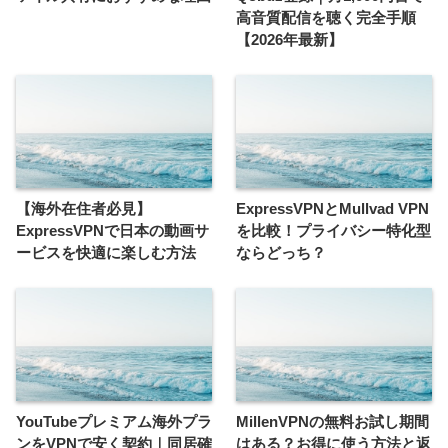
高音質配信を聴く完全手順
【2026年最新】
【海外在住者必見】
ExpressVPNとMullvad VPN
ExpressVPNで日本の動画サ
を比較！プライバシー特化型
ービスを快適に楽しむ方法
ならどっち？
YouTubeプレミアム海外プラ
MillenVPNの無料お試し期間
ンをVPNで安く契約｜同居確
はある？お得に使う方法と返