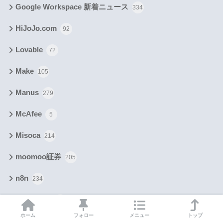
Google Workspace 新着ニュース
334
HiJoJo.com
92
Lovable
72
Make
105
Manus
279
McAfee
5
Misoca
214
moomoo証券
205
n8n
234
RingConn
38
ホーム
フォロー
メニュー
トップ
VPN
947