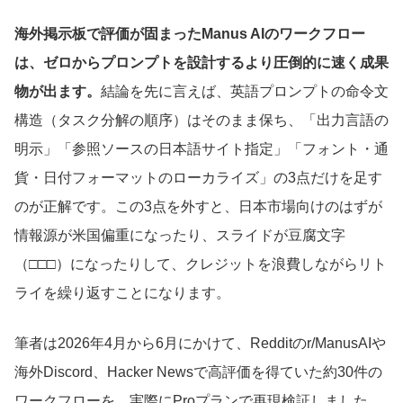
海外掲示板で評価が固まったManus AIのワークフロー
は、ゼロからプロンプトを設計するより圧倒的に速く成果
物が出ます。
結論を先に言えば、英語プロンプトの命令文
構造（タスク分解の順序）はそのまま保ち、「出力言語の
明示」「参照ソースの日本語サイト指定」「フォント・通
貨・日付フォーマットのローカライズ」の3点だけを足す
のが正解です。この3点を外すと、日本市場向けのはずが
情報源が米国偏重になったり、スライドが豆腐文字
（□□□）になったりして、クレジットを浪費しながらリト
ライを繰り返すことになります。
筆者は2026年4月から6月にかけて、Redditのr/ManusAIや
海外Discord、Hacker Newsで高評価を得ていた約30件の
ワークフローを、実際にProプランで再現検証しました。