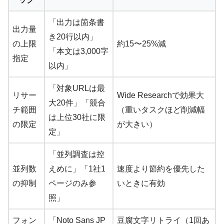
「出力は箇条書
出力量
き20行以内」
の上限
約15〜25%減
「本文は3,000字
指定
以内」
「対象URLは最
リサー
Wide Researchで効果大
大20件」「競合
チ範囲
（重いタスクほど削減幅
は上位30社に限
の限定
が大きい）
定」
「並列調査は控
並列数
えめに」「1社1
速度より節約を優先した
の抑制
ページのみ参
いときに有効
照」
フォン
「Noto Sans JP
豆腐文字リトライ（1回あ