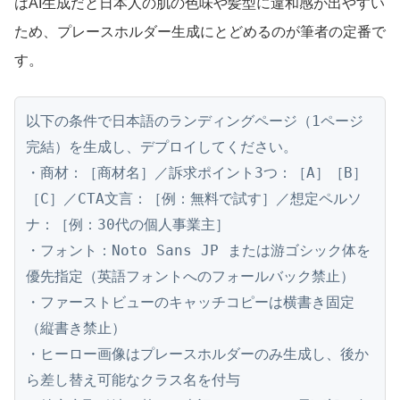
はAI生成だと日本人の肌の色味や髪型に違和感が出やすい
ため、プレースホルダー生成にとどめるのが筆者の定番で
す。
以下の条件で日本語のランディングページ（1ページ
完結）を生成し、デプロイしてください。

・商材：［商材名］／訴求ポイント3つ：［A］［B］
［C］／CTA文言：［例：無料で試す］／想定ペルソ
ナ：［例：30代の個人事業主］

・フォント：Noto Sans JP または游ゴシック体を
優先指定（英語フォントへのフォールバック禁止）

・ファーストビューのキャッチコピーは横書き固定
（縦書き禁止）

・ヒーロー画像はプレースホルダーのみ生成し、後か
ら差し替え可能なクラス名を付与
