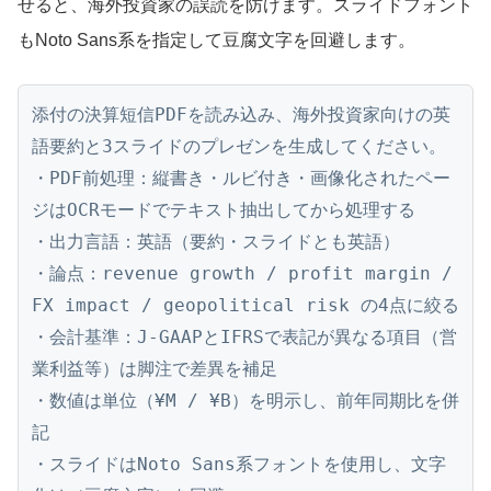
せると、海外投資家の誤読を防げます。スライドフォント
もNoto Sans系を指定して豆腐文字を回避します。
添付の決算短信PDFを読み込み、海外投資家向けの英
語要約と3スライドのプレゼンを生成してください。

・PDF前処理：縦書き・ルビ付き・画像化されたペー
ジはOCRモードでテキスト抽出してから処理する

・出力言語：英語（要約・スライドとも英語）

・論点：revenue growth / profit margin / 
FX impact / geopolitical risk の4点に絞る

・会計基準：J-GAAPとIFRSで表記が異なる項目（営
業利益等）は脚注で差異を補足

・数値は単位（¥M / ¥B）を明示し、前年同期比を併
記

・スライドはNoto Sans系フォントを使用し、文字