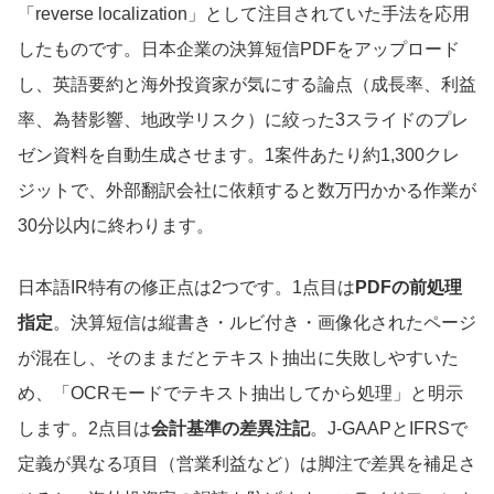
「reverse localization」として注目されていた手法を応用
したものです。日本企業の決算短信PDFをアップロード
し、英語要約と海外投資家が気にする論点（成長率、利益
率、為替影響、地政学リスク）に絞った3スライドのプレ
ゼン資料を自動生成させます。1案件あたり約1,300クレ
ジットで、外部翻訳会社に依頼すると数万円かかる作業が
30分以内に終わります。
日本語IR特有の修正点は2つです。1点目は
PDFの前処理
指定
。決算短信は縦書き・ルビ付き・画像化されたページ
が混在し、そのままだとテキスト抽出に失敗しやすいた
め、「OCRモードでテキスト抽出してから処理」と明示
します。2点目は
会計基準の差異注記
。J-GAAPとIFRSで
定義が異なる項目（営業利益など）は脚注で差異を補足さ