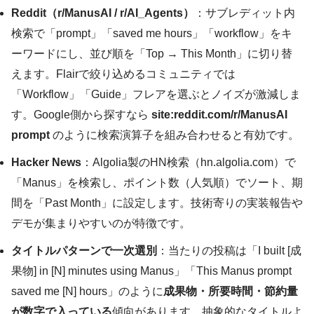
Reddit（r/ManusAI / r/AI_Agents）
：サブレディット内
検索で「prompt」「saved me hours」「workflow」をキ
ーワードにし、並び順を「Top → This Month」に切り替
えます。Flairで絞り込めるコミュニティでは
「Workflow」「Guide」フレアを選ぶとノイズが激減しま
す。Google側から探すなら
site:reddit.com/r/ManusAI
prompt
のように検索演算子を組み合わせると有効です。
Hacker News
：Algolia製のHN検索（hn.algolia.com）で
「Manus」を検索し、ポイント数（人気順）でソート、期
間を「Past Month」に設定します。技術寄りの実装報告や
デモが集まりやすいのが特徴です。
タイトルパターンで一次選別
：当たりの投稿は「I built [成
果物] in [N] minutes using Manus」「This Manus prompt
saved me [N] hours」のように
成果物・所要時間・節約量
が数字で入っている
傾向があります。抽象的なタイトルよ