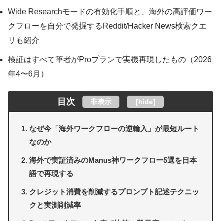
Wide Researchモードの有効化手順と、海外の高評価ワー
クフローを自分で発掘するReddit/Hacker News検索クエ
リも紹介
検証はすべて筆者がProプランで実機再現したもの（2026
年4〜6月）
目次
非表示
[
hide
]
なぜ今「海外ワークフローの逆輸入」が最短ルート
なのか
海外で実証済みのManus神ワークフロー5選を日本
語で再現する
クレジット消費を削減するプロンプト記述テクニッ
クと実測削減率