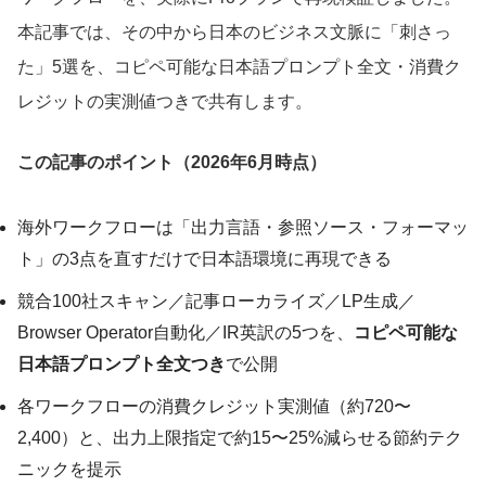
本記事では、その中から日本のビジネス文脈に「刺さっ
た」5選を、コピペ可能な日本語プロンプト全文・消費ク
レジットの実測値つきで共有します。
この記事のポイント（2026年6月時点）
海外ワークフローは「出力言語・参照ソース・フォーマッ
ト」の3点を直すだけで日本語環境に再現できる
競合100社スキャン／記事ローカライズ／LP生成／
Browser Operator自動化／IR英訳の5つを、
コピペ可能な
日本語プロンプト全文つき
で公開
各ワークフローの消費クレジット実測値（約720〜
2,400）と、出力上限指定で約15〜25%減らせる節約テク
ニックを提示