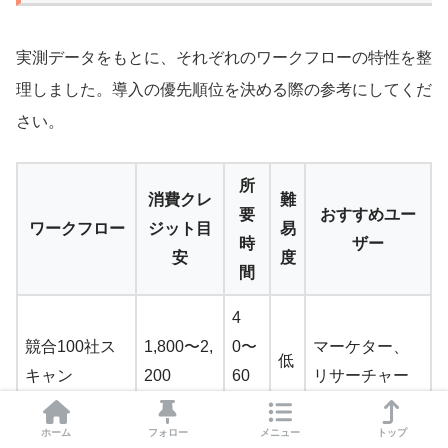
実測データをもとに、それぞれのワークフローの特性を整
理しました。導入の優先順位を決める際の参考にしてくだ
さい。
所
消費クレ
難
要
おすすめユー
ワークフロー
ジット目
易
時
ザー
安
度
間
4
競合100社ス
1,800〜2,
0〜
マーケター、
低
キャン
200
60
リサーチャー
分
ホーム
フォロー
メニュー
トップ