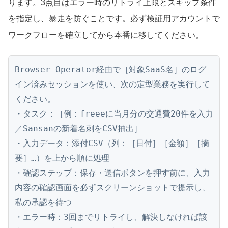
ります。3点目はエラー時のリトライ上限とスキップ条件
を指定し、暴走を防ぐことです。必ず検証用アカウントで
ワークフローを確立してから本番に移してください。
Browser Operator経由で［対象SaaS名］のログ
イン済みセッションを使い、次の定型業務を実行して
ください。

・タスク：［例：freeeに当月分の交通費20件を入力
／Sansanの新着名刺をCSV抽出］

・入力データ：添付CSV（列：［日付］［金額］［摘
要］…）を上から順に処理

・確認ステップ：保存・送信ボタンを押す前に、入力
内容の確認画面を必ずスクリーンショットで提示し、
私の承認を待つ

・エラー時：3回までリトライし、解決しなければ該