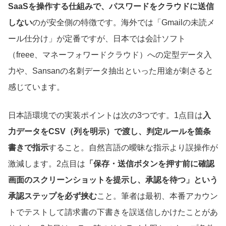
SaaSを操作する仕組みで、パスワードをクラウドに送信
しない
のが安全側の特徴です。海外では「Gmailの未読メ
ール仕分け」が定番ですが、日本では会計ソフト
（freee、マネーフォワードクラウド）への定型データ入
力や、Sansanの名刺データ抽出といった用途が刺さると
感じています。
日本語環境での実装ポイントは次の3つです。1点目は
入
力データをCSV（列を明示）で渡し、判定ルールを箇条
書きで指示
すること。自然言語の曖昧な指示より誤操作が
激減します。2点目は
「保存・送信ボタンを押す前に確認
画面のスクリーンショットを提示し、承認を待つ」という
承認ステップを必ず挟む
こと。筆者は最初、本番アカウン
トでテストして請求書の下書きを誤送信しかけたことがあ