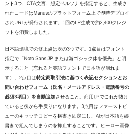
ント3つ、CTA文言、想定ペルソナを指定すると、生成さ
れたコードはManusのプラットフォーム上で即時デプロイ
されURLが発行されます。1回のLP生成で約2,400クレジ
ットを消費しました。
日本語環境での修正点は次の3つです。1点目はフォント
指定で「Noto Sans JP または游ゴシック体を優先」と明
示すること（忘れると英語フォントで日本語が崩れま
す）。2点目は
特定商取引法に基づく表記セクションとお
問い合わせフォーム（氏名・メールアドレス・電話番号の
必須3項目）を自動追加
させること。商用LPでこれが抜け
ていると後から手戻りになります。3点目はファーストビ
ューのキャッチコピーを横書き固定にし、AIが日本語を縦
書きで組んでしまうのを抑止することです。ヒーロー画像