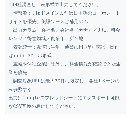
100社調査し、表形式で出力してください。

・情報源：.jpドメインまたは日本語のコーポレート
サイトを優先。英語ソースは補足のみ。

・出力カラム：会社名／会社名（カナ）／URL／料金
レンジ／得意領域／創業年／所在地

・表記統一：数値は半角、通貨は円（¥）表記、日付
はYYYY-MM-DD形式

・重複や休眠企業は除外し、料金情報が確認できた企
業を優先

・調査対象URLは最大20件に限定し、各社1ページの
み参照する

出力はGoogleスプレッドシートにエクスポート可能
なCSV互換の表にしてください。