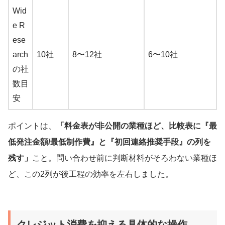
Wid
e R
ese
arch
10社
8〜12社
6〜10社
の社
数目
安
ポイントは、
「料金表が非公開の業種ほど、比較表に『最
低発注金額/最低制作費』と『初回連絡推奨手段』の列を
残す」
こと。問い合わせ前に判断材料がそろわない業種ほ
ど、この2列が後工程の効率を左右しました。
クレジット消費を抑える具体的な操作