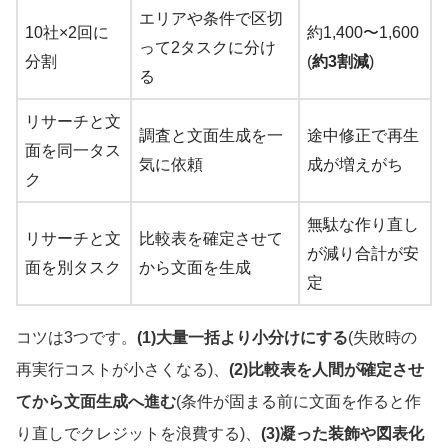
エリアや条件で区切
10社×2回に
約1,400〜1,600
って2タスクに分け
分割
(
約3割減
)
る
リサーチと文
調査と文面生成を一
途中修正で再生
面を同一タス
気に依頼
成が増えがち
ク
無駄な作り直し
リサーチと文
比較表を確定させて
が減り合計が安
面を別タスク
から文面を生成
定
コツは3つです。
(1)大量一括より小分けにする
(失敗時の
再実行コストが小さくなる)、
(2)比較表を人間が確定させ
てから文面生成へ進む
(条件が固まる前に文面を作ると作
り直しでクレジットを浪費する)、
(3)凝った装飾や図表化