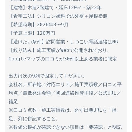
【建物】木造2階建て・延床120㎡・築22年

【希望工法】シリコン塗料での外壁＋屋根塗装

【希望時期】2026年8〜9月

【予算上限】120万円

【避けたい条件】訪問営業・しつこい電話連絡はNG

【絞り込み】施工実績がWebで公開されており、
Googleマップの口コミが30件以上ある業者に限定

出力は次の9列で固定してください。

会社名／所在地／対応エリア／施工実績数／口コミ平
均点／最低発注金額／初回連絡推奨手段／公式URL／
補足

※口コミ点数・施工実績数は、必ず出典URLを「補
足」列に併記すること。

※数値の根拠が確認できない項目は「要確認」と明記