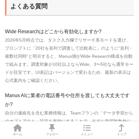
よくある質問
Wide Researchはどこから有効化しますか?
2026年5月時点では、タスク入力欄でリサーチ系モードを選び、
プロンプトに「20社を並列で調査して比較表に」のように“並列・
複数社同時”と明示すると、Manus側がWide Research構成を自動
で組みます。調査対象が10社以上ならWide、3〜5社なら通常モー
ドが目安です。UI表記はバージョンで変わるため、最新の表示は
公式案内をご確認ください。
Manus AIに業者の電話番号や住所を渡しても大丈夫です
か?
自分の連絡先を含む業務情報は、Teamプランの「データ学習から
のオプトアウト」設定を有効にすることで、モデル学習対象外に
できます。個人利用の場合は最低限の情報だけ渡し、機微情報は
ホーム
フォロー
メニュー
トップ
最終チェック時に自分で差し込む運用が安全です。