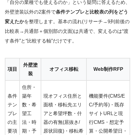
「自分の業種でも使えるのか」という疑問に答えるため、
外壁塗装以外の2案件で
条件テンプレと比較表の列をどう
変えたか
を整理します。基本の流れ(リサーチ→9列前後の
比較表→共通部＋個別部の文面)は共通で、変えるのは“渡
す条件”と“比較する軸”だけです。
外壁塗
項目
オフィス移転
Web制作RFP
装
住所・
条件
築年
現オフィス住所と
機能要件(CMS/E
テン
数・希
面積・移転先エリ
C/予約等)・既存
プレ
望工
アと希望坪数・什
サイトURLと現
の主
法・時
器の有無(居抜き/
行CMS・想定予
要項
期・予
原状回復)・移転希
算・公開希望日・