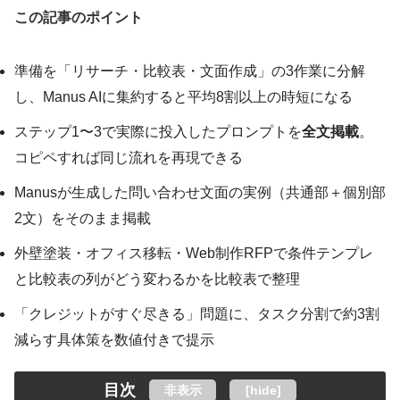
この記事のポイント
準備を「リサーチ・比較表・文面作成」の3作業に分解
し、Manus AIに集約すると平均8割以上の時短になる
ステップ1〜3で実際に投入したプロンプトを
全文掲載
。
コピペすれば同じ流れを再現できる
Manusが生成した問い合わせ文面の実例（共通部＋個別部
2文）をそのまま掲載
外壁塗装・オフィス移転・Web制作RFPで条件テンプレ
と比較表の列がどう変わるかを比較表で整理
「クレジットがすぐ尽きる」問題に、タスク分割で約3割
減らす具体策を数値付きで提示
目次
非表示
[
hide
]