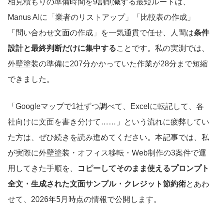
相見積もりの準備時間を9割削減する最短ルートは、
Manus AIに「業者のリストアップ」「比較表の作成」
「問い合わせ文面の作成」を一気通貫で任せ、人間は
条件
設計と最終判断だけに集中する
ことです。私の実測では、
外壁塗装の準備に207分かかっていた作業が28分まで短縮
できました。
「Googleマップで1社ずつ調べて、Excelに転記して、各
社向けに文面を書き分けて……」という流れに疲弊してい
た方は、ぜひ続きを読み進めてください。本記事では、私
が実際に外壁塗装・オフィス移転・Web制作の3案件で運
用してきた手順を、
コピーしてそのまま使えるプロンプト
全文・生成された文面サンプル・クレジット節約術
とあわ
せて、2026年5月時点の情報で公開します。