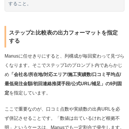
すること。
ステップ2:比較表の出力フォーマットを指定
する
Manusに任せきりにすると、列構成が毎回変わって見づら
くなります。そこでステップ1のプロンプト内であらかじ
め
「会社名/所在地/対応エリア/施工実績数/口コミ平均点/
最低発注金額/初回連絡推奨手段/公式URL/補足」の9列固
定
を指定しています。
ここで重要なのが、口コミ点数や実績数の出典URLを必
ず併記させることです。「数値は出ているけれど根拠不
明」というケースは、Manusでも一定割合で発生します。