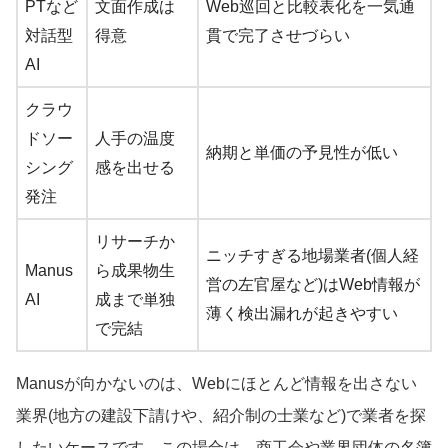
PTなど
文面作成は
Web巡回と比較表化を一気通
対話型
得意
貫で完了させづらい
AI
クラウ
ドソー
人手の温度
納期と単価の予見性が低い
シング
感を出せる
発注
リサーチか
ニッチすぎる地場業者(個人経
Manus
ら成果物生
営の左官屋など)はWeb情報が
AI
成まで単独
薄く検出漏れが起きやすい
で完結
Manusが向かないのは、Webにほとんど情報を出さない
業界(地方の建設下請けや、紹介制の士業など)で業者を探
したいケースです。この場合は、商工会や業界団体の名簿