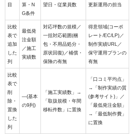
目
算・N
望日・従業員数
更新運用の担当
G条件
比較
対応坪数の規模／
得意領域(コーポ
最低発
表で
一括対応範囲(梱
レート/EC/LP)／
注金額
追加
包・不用品処分・
制作実績URL／
／施工
した
原状回復)／補償・
保守運用プランの
実績数
列
保険の有無
有無
比較
「口コミ平均点」
表で
→「制作実績の質
削
「施工実績数」→
―(基本
(参考サイト)」／
除・
「取扱規模・年間
の9列)
「最低発注金額」
置換
移転件数」に置換
→「最低制作費」
した
に置換
列