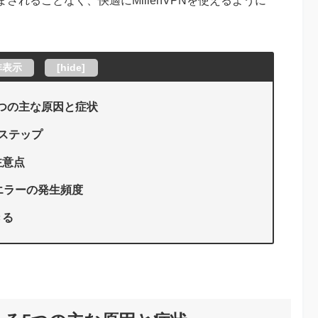
れることなく、快適にMillenVPNを使えるように
非表示
[
hide
]
る5つの主な原因と症状
ステップ
注意点
エラーの発生頻度
きる