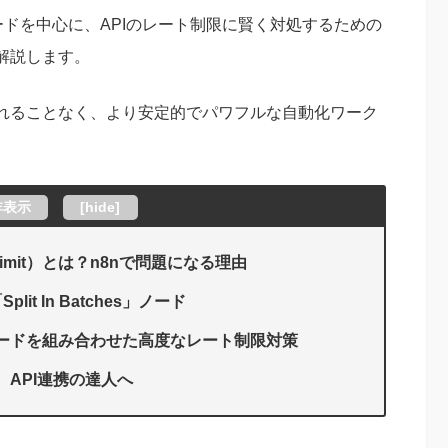
hes」ノードを中心に、APIのレート制限に賢く対処するための
解説します。
れることなく、より安定的でパワフルな自動化ワーク
非表示
[
hide
]
Limit）とは？n8nで問題になる理由
t In Batches」ノード
esと他ノードを組み合わせた高度なレート制限対策
して、API連携の達人へ