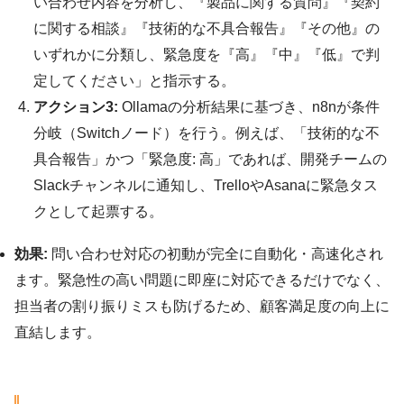
い合わせ内容を分析し、『製品に関する質問』『契約
に関する相談』『技術的な不具合報告』『その他』の
いずれかに分類し、緊急度を『高』『中』『低』で判
定してください」と指示する。
アクション3:
Ollamaの分析結果に基づき、n8nが条件
分岐（Switchノード）を行う。例えば、「技術的な不
具合報告」かつ「緊急度: 高」であれば、開発チームの
Slackチャンネルに通知し、TrelloやAsanaに緊急タス
クとして起票する。
効果:
問い合わせ対応の初動が完全に自動化・高速化され
ます。緊急性の高い問題に即座に対応できるだけでなく、
担当者の割り振りミスも防げるため、顧客満足度の向上に
直結します。