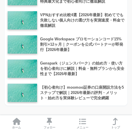
特典最大化まで初心者向けに徹底解説
VPNおすすめ比較4選【2026年最新】初めてでも
失敗しない個人向けの選び方を実測速度・料金で
徹底解説
Google Workspace プロモーションコード15%
割引×12ヶ月｜クーポンを公式パートナーが即発
行【2026年最新】
Genspark（ジェンスパーク）の始め方・使い方
を初心者向けに解説｜料金・無料プランから安全
性まで【2026年最新】
【初心者向け】moomoo証券の口座開設方法を5
ステップで解説｜2026年最新の評判・メリッ
ト・始め方を実体験レビューで完全網羅
プロフィール
ホーム
フォロー
メニュー
トップ