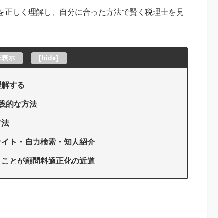
を正しく理解し、自分に合った方法で賢く税理士を見
非表示
[
hide
]
理解する
践的な方法
方法
サイト・自力検索・知人紹介
」ことが顧問料適正化の近道