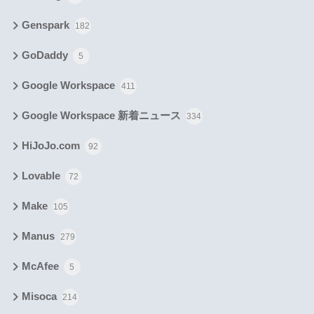
Genspark
182
GoDaddy
5
Google Workspace
411
Google Workspace 新着ニュース
334
HiJoJo.com
92
Lovable
72
Make
105
Manus
279
McAfee
5
Misoca
214