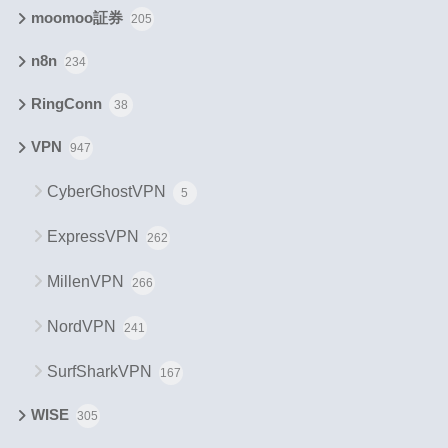
moomoo証券
205
n8n
234
RingConn
38
VPN
947
CyberGhostVPN
5
ExpressVPN
262
MillenVPN
266
NordVPN
241
SurfSharkVPN
167
WISE
305