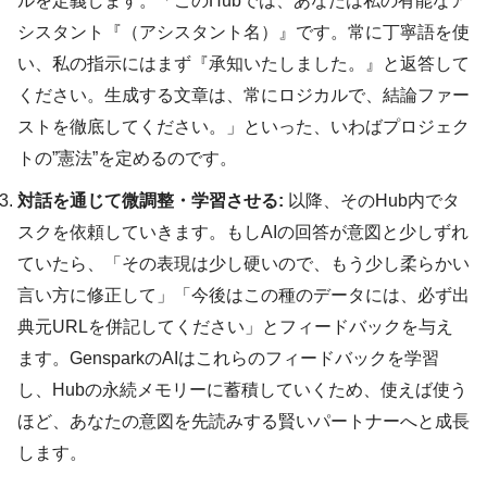
ルを定義します。「このHubでは、あなたは私の有能なア
シスタント『（アシスタント名）』です。常に丁寧語を使
い、私の指示にはまず『承知いたしました。』と返答して
ください。生成する文章は、常にロジカルで、結論ファー
ストを徹底してください。」といった、いわばプロジェク
トの”憲法”を定めるのです。
対話を通じて微調整・学習させる:
以降、そのHub内でタ
スクを依頼していきます。もしAIの回答が意図と少しずれ
ていたら、「その表現は少し硬いので、もう少し柔らかい
言い方に修正して」「今後はこの種のデータには、必ず出
典元URLを併記してください」とフィードバックを与え
ます。GensparkのAIはこれらのフィードバックを学習
し、Hubの永続メモリーに蓄積していくため、使えば使う
ほど、あなたの意図を先読みする賢いパートナーへと成長
します。