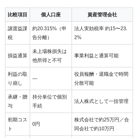
比較項目
個人口座
資産管理会社
譲渡益課
約20.315%（申
法人実効税率 約15〜23.
税
告分離）
2%
未上場株損失は
損益通算
事業利益と通算可能
他所得と不可
利益の取
役員報酬・退職金で時間
—
り崩し
分散可能
承継・贈
持分単位で個別
法人株式として一括管理
与
手続
初期コス
株式会社で約25万円／合
0円
ト
同会社で約10万円