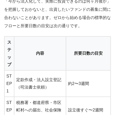
「今から法人化して、実際に投資できるのは何ヶ月後か」
を把握しておかないと、出資したいファンドの募集に間に
合わないことがあります。ゼロから始める場合の標準的な
フローと所要日数の目安は次の通りです。
ス
テ
内容
所要日数の目安
ッ
プ
ST
定款作成・法人設立登記
EP
約2〜3週間
（司法書士依頼）
1
ST
税務署・都道府県・市区
EP
町村への届出、社会保険
設立後すぐ〜2週間