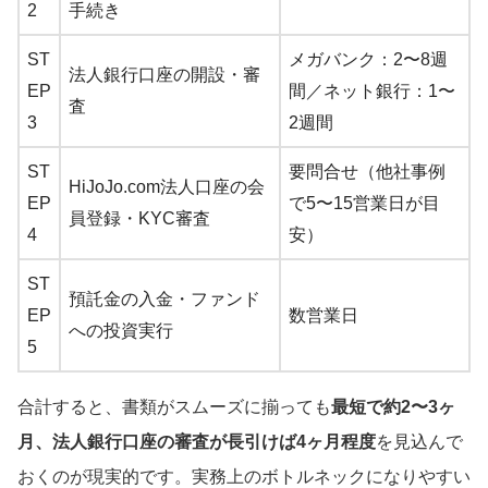
2
手続き
ST
メガバンク：2〜8週
法人銀行口座の開設・審
EP
間／ネット銀行：1〜
査
3
2週間
ST
要問合せ（他社事例
HiJoJo.com法人口座の会
EP
で5〜15営業日が目
員登録・KYC審査
4
安）
ST
預託金の入金・ファンド
EP
数営業日
への投資実行
5
合計すると、書類がスムーズに揃っても
最短で約2〜3ヶ
月、法人銀行口座の審査が長引けば4ヶ月程度
を見込んで
おくのが現実的です。実務上のボトルネックになりやすい