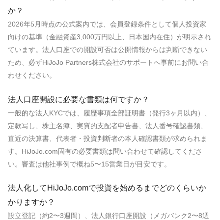
か？
2026年5月時点の公式案内では、会員登録条件として個人投資家
向けの基準（金融資産3,000万円以上、日本国内在住）が明示され
ています。法人口座での開設可否は公開情報からは判断できない
ため、必ずHiJoJo Partners株式会社のサポートへ事前にお問い合
わせください。
法人口座開設に必要な書類は何ですか？
一般的な法人KYCでは、履歴事項全部証明書（発行3ヶ月以内）、
定款写し、株主名簿、実質的支配者申告書、法人番号確認書類、
直近の決算書、代表者・投資判断者の本人確認書類が求められま
す。HiJoJo.com固有の必要書類は問い合わせて確認してくださ
い。審査は他社事例で概ね5〜15営業日が目安です。
法人化してHiJoJo.comで投資を始めるまでどのくらいか
かりますか？
設立登記（約2〜3週間）、法人銀行口座開設（メガバンク2〜8週