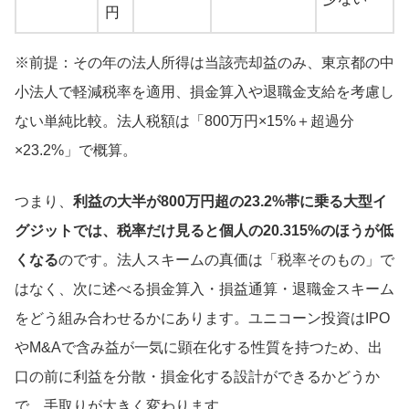
円
※前提：その年の法人所得は当該売却益のみ、東京都の中
小法人で軽減税率を適用、損金算入や退職金支給を考慮し
ない単純比較。法人税額は「800万円×15%＋超過分
×23.2%」で概算。
つまり、
利益の大半が800万円超の23.2%帯に乗る大型イ
グジットでは、税率だけ見ると個人の20.315%のほうが低
くなる
のです。法人スキームの真価は「税率そのもの」で
はなく、次に述べる損金算入・損益通算・退職金スキーム
をどう組み合わせるかにあります。ユニコーン投資はIPO
やM&Aで含み益が一気に顕在化する性質を持つため、出
口の前に利益を分散・損金化する設計ができるかどうか
で、手取りが大きく変わります。