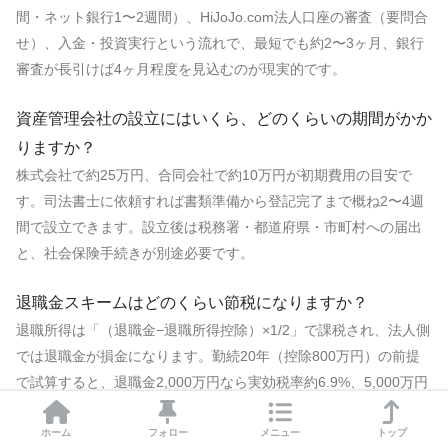
間・ネット銀行1〜2週間）、HiJoJo.com法人口座の審査（要問合
せ）、入金・投資実行という流れで、最短でも約2〜3ヶ月、銀行
審査が長引けば4ヶ月程度を見込むのが現実的です。
資産管理会社の設立にはいくら、どのくらいの期間がかか
りますか？
株式会社で約25万円、合同会社で約10万円が初期費用の目安で
す。司法書士に依頼すれば書類準備から登記完了まで概ね2〜4週
間で設立できます。設立後は税務署・都道府県・市町村への届出
と、社会保険手続きが別途必要です。
退職金スキームはどのくらい節税になりますか？
退職所得は「（退職金−退職所得控除）×1/2」で課税され、法人側
では退職金が損金になります。勤続20年（控除800万円）の前提
で試算すると、退職金2,000万円なら実効税率約6.9%、5,000万円
でも約15.6%と、個人の譲渡益課税20.315%を下回る水準になり
得ます。ただし過大役員退職金は損金否認されるため、金額設計
ホーム
フォロー
メニュー
トップ