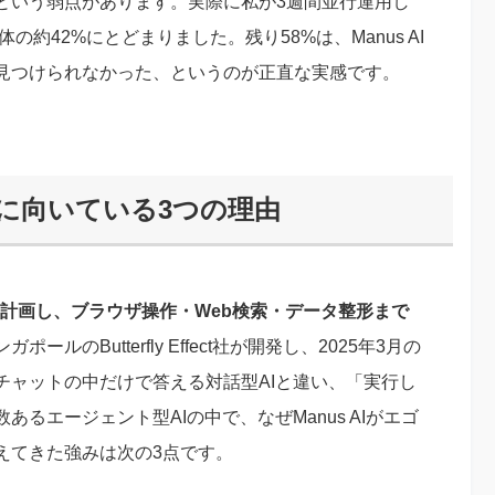
という弱点があります。実際に私が3週間並行運用し
の約42%にとどまりました。残り58%は、Manus AI
見つけられなかった、というのが正直な実感です。
動化に向いている3つの理由
クを計画し、ブラウザ操作・Web検索・データ整形まで
ポールのButterfly Effect社が開発し、2025年3月の
チャットの中だけで答える対話型AIと違い、「実行し
るエージェント型AIの中で、なぜManus AIがエゴ
えてきた強みは次の3点です。