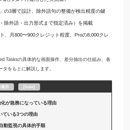
」の3層で設計。除外語句の整備が検出精度の鍵
・除外語・出力形式まで指定済み）を掲載
月800〜900クレジット程度。Proの8,000クレ
led Tasksの具体的な画面操作、差分抽出の仕組み、各
ータをもとに解説します。
非表示
[
hide
]
動化が急務になっている理由
向いている3つの理由
自動監視の具体的手順